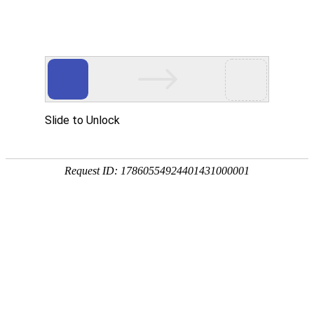
热力除氧器
热力除氧器油泵常见故障
2022-12-05 08:49:30
热力除氧器油泵常见故障的缘故有：1.该除氧器除氧储水箱或引离心
水泵、机械泵开关电源有一相短路（断路器融断、触碰欠佳或断
开），使电机工作电流量增加，热继器姿势断开开关电源，或使电动
机烧毁；2.除氧器除氧储水箱或引离心水泵、机械泵或设备故障；3.
该除氧器除氧储水箱或汽油泵控制电路中相......
热力除氧器的日常维护
2022-09-29 14:56:53