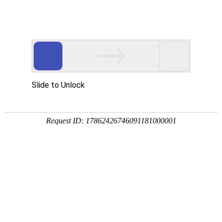
大气式除氧器
大气式除氧器工作原理
2022-12-07 10:26:13
除氧器工作原理: 1.在容器中，溶解于水中的气体量是与水面上气体的
分压成正比。 2.采用热力除氧的主法，即用蒸汽来加热给水，提高水
的温度，使水面上蒸汽的分压力逐步增加，而溶解气体的分压力则渐
渐降低，溶解于水中的气体就不断逸出，当水被加热至相应压力下的
沸腾温度时，水面上全都是水蒸汽......
大气式除氧器工作原理
2022-11-21 08:34:04