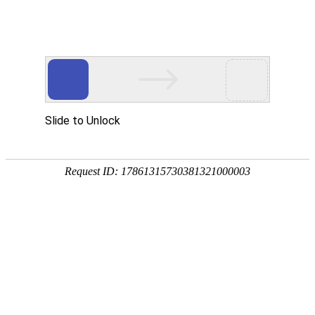
除氧器的加热方式有哪些？
除氧器的加热方式有哪些？
2024-05-07 08:45:30
除氧器的加热方式有很多种，比如蒸汽加热、电加热、热水加热等
等。具体采用哪种方式，要根据实际情况来决定。你是在做什么项目
吗？那一般来说，电厂除氧器的加热方式主要是蒸汽加热。这种方式
比较简单，效果也比较好。不过，在使用蒸汽加热时，要注意控制好
蒸汽的压力和温度，以免影响除氧效果。除氧器......