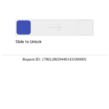
新闻中心
除氧器该如何安装、运行和检修
2023-01-29 09:18:02
除氧器安装、运行和检修1、除氧器' 水箱及附件的安装，应按JSCY—
JSCYG—型除氧器系统图及本说明书进行。2、除氧器和水箱焊接
后，应进行水压试验，水压试验压力参数照有关规定。3、在正式投运
前，应调整安全阀，当设备内压力达到规定值时，安全阀自动开启。
4、调整压力自动调整......
除氧器含氧量高怎么处理
2023-01-28 09:00:56