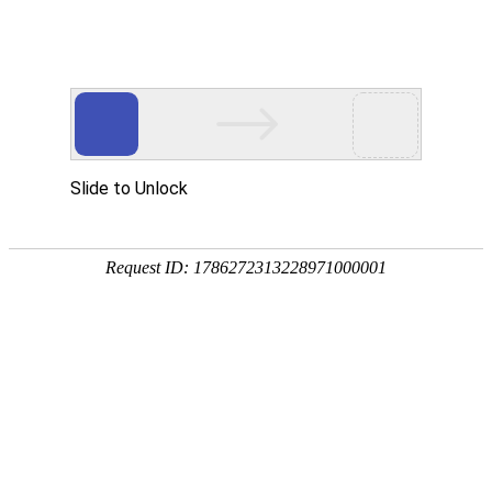
技术百科
除氧器该如何安装、运行和检修
2023-01-29 09:18:02
除氧器安装、运行和检修1、除氧器' 水箱及附件的安装，应按JSCY—
JSCYG—型除氧器系统图及本说明书进行。2、除氧器和水箱焊接
后，应进行水压试验，水压试验压力参数照有关规定。3、在正式投运
前，应调整安全阀，当设备内压力达到规定值时，安全阀自动开启。
4、调整压力自动调整......
除氧器含氧量高怎么处理
2023-01-28 09:00:56